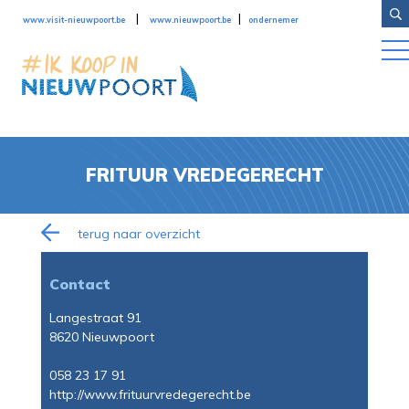
Overslaan en naar de inhoud gaan
|
|
www.visit-nieuwpoort.be
www.nieuwpoort.be
ondernemer
FRITUUR VREDEGERECHT
terug naar overzicht
Contact
Langestraat 91
8620 Nieuwpoort
058 23 17 91
http://www.frituurvredegerecht.be