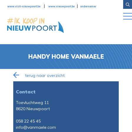
Overslaan en naar de inhoud gaan
|
|
www.visit-nieuwpoort.be
www.nieuwpoort.be
ondernemer
HANDY HOME VANMAELE
terug naar overzicht
Contact
Toevluchtweg 11
8620 Nieuwpoort
058 22 45 45
info@vanmaele.com