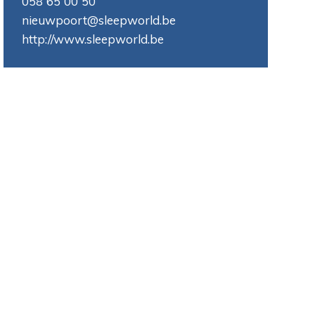
058 65 00 50
nieuwpoort@sleepworld.be
http://www.sleepworld.be