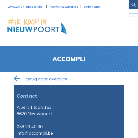
Overslaan en naar de inhoud gaan
|
|
www.visit-nieuwpoort.be
www.nieuwpoort.be
ondernemer
ACCOMPLI
terug naar overzicht
Contact
Albert 1 laan 163
8620 Nieuwpoort
058 23 40 30
info@accompli.be