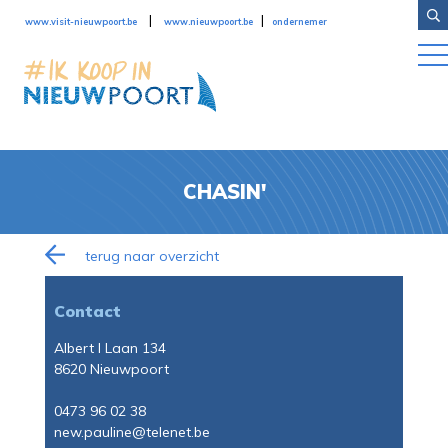
Overslaan en naar de inhoud gaan
|
|
www.visit-nieuwpoort.be
www.nieuwpoort.be
ondernemer
CHASIN'
terug naar overzicht
Contact
Albert I Laan 134
8620 Nieuwpoort
0473 96 02 38
new.pauline@telenet.be