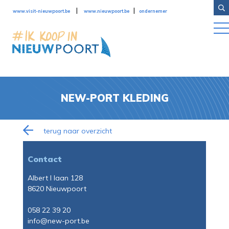
Overslaan en naar de inhoud gaan
|
|
www.visit-nieuwpoort.be
www.nieuwpoort.be
ondernemer
NEW-PORT KLEDING
terug naar overzicht
Contact
Albert I laan 128
8620 Nieuwpoort
058 22 39 20
info@new-port.be