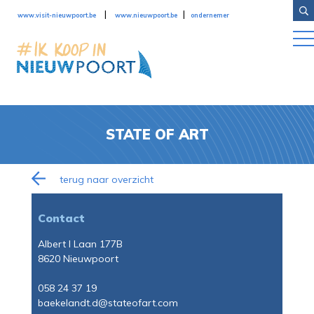
Overslaan en naar de inhoud gaan
|
|
www.visit-nieuwpoort.be
www.nieuwpoort.be
ondernemer
STATE OF ART
terug naar overzicht
Contact
Albert I Laan 177B
8620 Nieuwpoort
058 24 37 19
baekelandt.d@stateofart.com